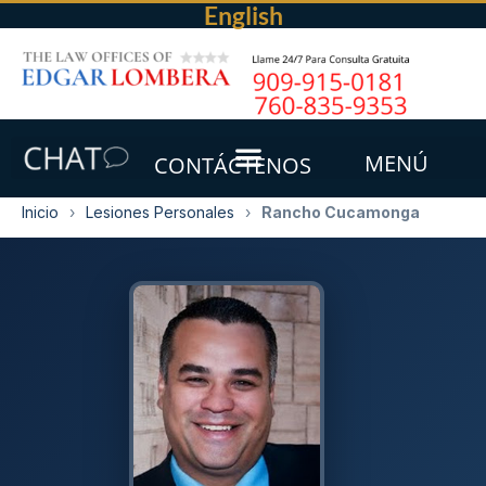
English
MENÚ
CONTÁCTENOS
Inicio
›
Lesiones Personales
›
Rancho Cucamonga