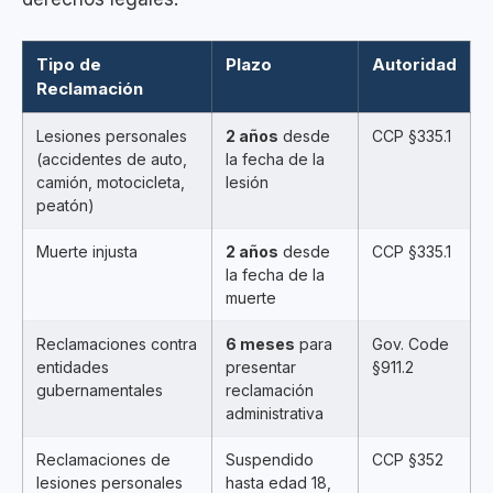
Tipo de
Plazo
Autoridad
Reclamación
Lesiones personales
2 años
desde
CCP §335.1
(accidentes de auto,
la fecha de la
camión, motocicleta,
lesión
peatón)
Muerte injusta
2 años
desde
CCP §335.1
la fecha de la
muerte
Reclamaciones contra
6 meses
para
Gov. Code
entidades
presentar
§911.2
gubernamentales
reclamación
administrativa
Reclamaciones de
Suspendido
CCP §352
lesiones personales
hasta edad 18,