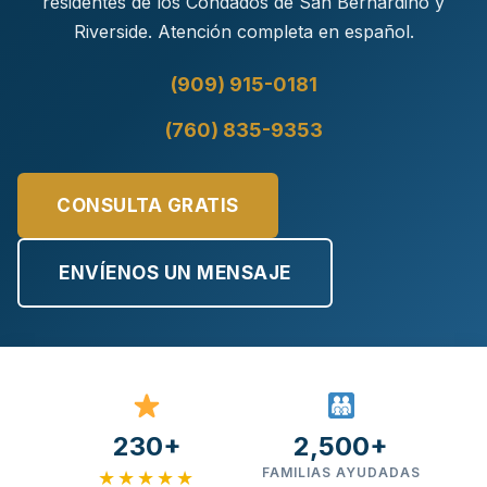
residentes de los Condados de San Bernardino y
Riverside. Atención completa en español.
(909) 915-0181
·
(760) 835-9353
CONSULTA GRATIS
ENVÍENOS UN MENSAJE
230+
2,500+
FAMILIAS AYUDADAS
★★★★★