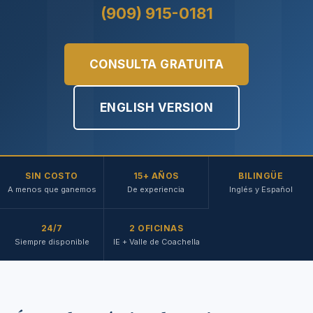
(909) 915-0181
CONSULTA GRATUITA
ENGLISH VERSION
SIN COSTO
15+ AÑOS
BILINGÜE
A menos que ganemos
De experiencia
Inglés y Español
24/7
2 OFICINAS
Siempre disponible
IE + Valle de Coachella