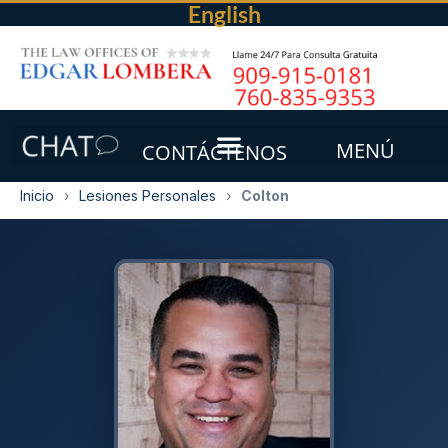
English
MENÚ
CONTÁCTENOS
Inicio
›
Lesiones Personales
›
Colton